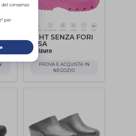
e del consenso
e" per
RI
LIGHT SENZA FORI
ROSA
ie
Calzuro
di
N
PROVA E ACQUISTA IN
NEGOZIO