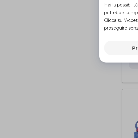
Hai la possibil
potrebbe compro
Clicca su "Accet
proseguire senza
LIG
Ca
di
Pr