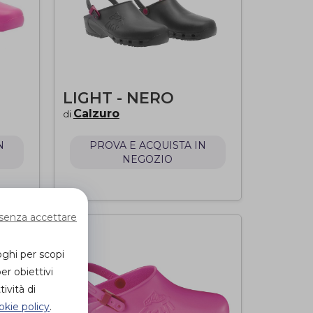
LIGHT - NERO
Calzuro
di
N
PROVA E ACQUISTA IN
NEGOZIO
senza accettare
oghi per scopi
er obiettivi
ività di
okie policy
.