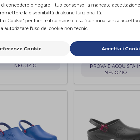
ità di concedere o negare il tuo consenso: la mancata accettazion
mettere la disponibilità di alcune funzionalità.
ta i Cookie" per fornire il consenso o su "continua senza accettar
 autorizzare l'uso dei cookie non tecnici.
HT - BIANCO
LIGHT SENZA FO
LILLA
lzuro
eferenze Cookie
Accetta i Cook
Calzuro
di
PROVA E ACQUISTA IN
NEGOZIO
PROVA E ACQUISTA I
NEGOZIO