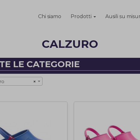
Chi siamo
Prodotti
Ausili su misu
CALZURO
TE LE CATEGORIE
ro
×