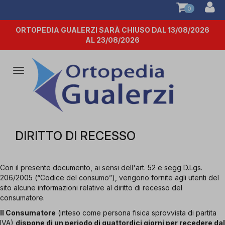
0
ORTOPEDIA GUALERZI SARÀ CHIUSO DAL 13/08/2026
AL 23/08/2026
Attiva/disattiva
la
navigazione
DIRITTO DI RECESSO
Con il presente documento, ai sensi dell'art. 52 e segg D.Lgs.
206/2005 (“Codice del consumo”), vengono fornite agli utenti del
sito alcune informazioni relative al diritto di recesso del
consumatore.
Il Consumatore
(inteso come persona fisica sprovvista di partita
IVA)
dispone di un periodo di quattordici giorni per recedere dal