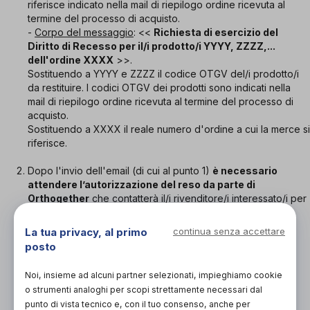
riferisce indicato nella mail di riepilogo ordine ricevuta al
termine del processo di acquisto.
-
Corpo del messaggio
: <<
Richiesta di esercizio del
Diritto di Recesso per il/i prodotto/i YYYY, ZZZZ,...
dell'ordine XXXX
>>.
Sostituendo a YYYY e ZZZZ il codice OTGV del/i prodotto/i
da restituire. I codici OTGV dei prodotti sono indicati nella
mail di riepilogo ordine ricevuta al termine del processo di
acquisto.
Sostituendo a XXXX il reale numero d'ordine a cui la merce si
riferisce.
Dopo l'invio dell'email (di cui al punto 1)
è necessario
attendere l’autorizzazione del reso da parte di
Orthogether
che contatterà il/i rivenditore/i interessato/i per
conto del Consumatore.
L'autorizzazione verrà inviata, da Orthogether al
La tua privacy, al primo
continua senza accettare
Consumatore, con
tutte le informazioni necessarie a
posto
procedere con la spedizione
(destinatario, indirizzo, ...).
Si prega il Consumatore di attendere l'email di conferma
Noi, insieme ad alcuni partner selezionati, impieghiamo cookie
perchè il Rivenditore si riserva il diritto di respingere un
o strumenti analoghi per scopi strettamente necessari dal
prodotto che gli pervenga senza il preventivo avviso di
punto di vista tecnico e, con il tuo consenso, anche per
Orthogether.