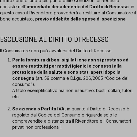
L'infrazione di uno o più punto delle Condizioni di Recesso
consiste nell'
immediato decadimento del Diritto di Recesso
; in
questo caso il Rivenditore provvederà a restituire al Consumatore il
bene acquistato,
previo addebito delle spese di spedizione
.
ESCLUSIONE AL DIRITTO DI RECESSO
Il Consumatore non può avvalersi del Diritto di Recesso:
Per la fornitura di beni sigillati che non si prestano ad
essere restituiti per motivi igienici o connessi alla
protezione della salute e sono stati aperti dopo la
consegna
(art. 59 comma e D.Lgs. 206/2005 “Codice del
consumo”).
A titolo esemplificativo ma non esaustivo: busti, collari, tutori,
etc.
Se azienda o Partita IVA
, in quanto il Diritto di Recesso è
regolato dal Codice del Consumo e riguarda solo le
compravendite a distanza tra il Rivenditore e i Consumatori
privati non professionali.