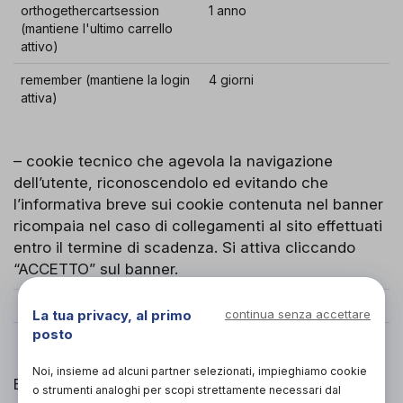
orthogethercartsession
1 anno
(mantiene l'ultimo carrello
attivo)
remember (mantiene la login
4 giorni
attiva)
– cookie tecnico che agevola la navigazione
dell’utente, riconoscendolo ed evitando che
l’informativa breve sui cookie contenuta nel banner
ricompaia nel caso di collegamenti al sito effettuati
entro il termine di scadenza. Si attiva cliccando
“ACCETTO” sul banner.
NOME COOKIE
SCADENZA
La tua privacy, al primo
continua senza accettare
posto
cookie_law_accepted
1 anno
Noi, insieme ad alcuni partner selezionati, impieghiamo cookie
Eliminando tale cookie non verrà salvata la presa
o strumenti analoghi per scopi strettamente necessari dal