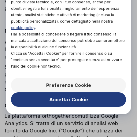
visione del banner per accessi effettuati nei 31
punto di vista tecnico e, con il tuo consenso, anche per
giorni successivi al primo collegamento al sito.
obiettivi legati a funzionalità, miglioramento dell'esperienza
utente, analisi statistiche e attività di marketing (inclusa la
pubblicità personalizzata), come dettagliato nella nostra
cookie policy
.
COOKIE DI TERZE PARTI
Hai la possibilità di concedere o negare il tuo consenso: la
mancata accettazione del consenso potrebbe compromettere
Attraverso la piattaforma orthogether.com sono
la disponibilità di alcune funzionalità.
installati alcuni cookie di terze parti, anche
Clicca su "Accetta i Cookie" per fornire il consenso o su
profilanti, che si attivano cliccando “ok” sul banner.
"continua senza accettare" per proseguire senza autorizzare
l'uso dei cookie non tecnici.
Si riportano nel dettaglio i singoli cookie di terze
parti, nonché i link attraverso i quali l’utente può
ricevere maggiori informazioni e richiedere la
Preferenze Cookie
disattivazione dei cookie.
Accetta i Cookie
Google Analytics
La piattaforma orthogether.comutilizza Google
Analytics. Si tratta di un servizio di analisi web
fornito da Google Inc. (“Google”) che utilizza dei