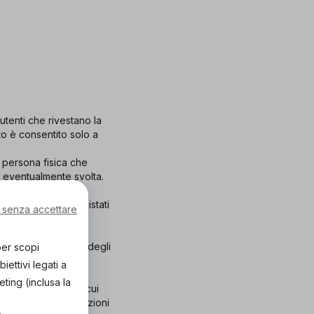
utenti che rivestano la
sto è consentito solo a
a persona fisica che
le eventualmente svolta.
tà dei prodotti acquistati
 senza accettare
serva il diritto di
ne dell’accesso alla
 o la cancellazione degli
per scopi
ettivi legati a
eting (inclusa la
(i) da un utente con cui
 le presenti “Condizioni