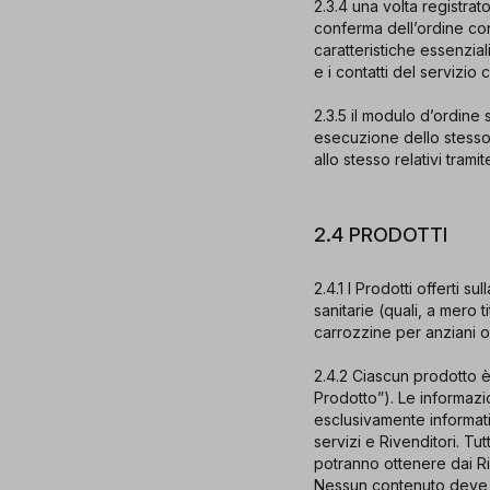
2.3.4 una volta registrato
conferma dell’ordine con
caratteristiche essenzial
e i contatti del servizio
2.3.5 il modulo d’ordine 
esecuzione dello stesso 
allo stesso relativi trami
2.4 PRODOTTI
2.4.1 I Prodotti offerti
sanitarie (quali, a mero t
carrozzine per anziani o 
2.4.2 Ciascun prodotto è
Prodotto”). Le informazi
esclusivamente informativ
servizi e Rivenditori. Tutt
potranno ottenere dai Riv
Nessun contenuto deve e