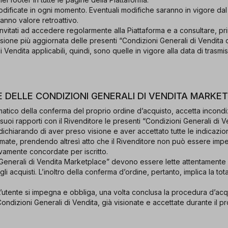
ificate in ogni momento. Eventuali modifiche saranno in vigore dal
nno valore retroattivo.
invitati ad accedere regolarmente alla Piattaforma e a consultare, pr
ersione più aggiornata delle presenti “Condizioni Generali di Vendita
 Vendita applicabili, quindi, sono quelle in vigore alla data di trasmi
E DELLE CONDIZIONI GENERALI DI VENDITA MARKE
lematico della conferma del proprio ordine d’acquisto, accetta incond
suoi rapporti con il Rivenditore le presenti “Condizioni Generali di 
chiarando di aver preso visione e aver accettato tutte le indicazioni 
mate, prendendo altresì atto che il Rivenditore non può essere impe
vamente concordate per iscritto.
Generali di Vendita Marketplace” devono essere lette attentamente e
i acquisti. L’inoltro della conferma d’ordine, pertanto, implica la t
L’utente si impegna e obbliga, una volta conclusa la procedura d’acq
ondizioni Generali di Vendita, già visionate e accettate durante il 