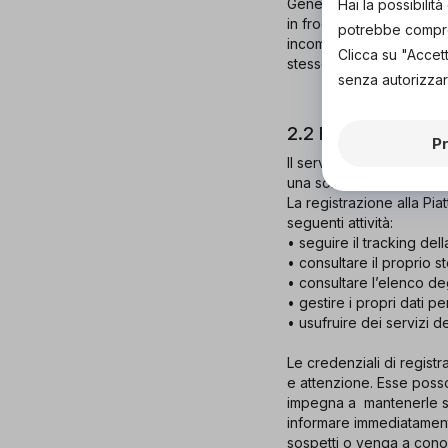
Generali di Vendita Market
Hai la possibili
in frodi relative a pagame
potrebbe comprom
incompleti o comunque i
Clicca su "Accet
stesso eventualmente ric
senza autorizzar
2.2 REGISTRAZIO
P
Il servizio di registraz
una sola utenza.
La registrazione alla Pia
seguenti attività:
• seguire il tracking dell
• consultare il proprio st
• consultare l’elenco deg
• gestire i propri dati p
• usufruire dei servizi d
Le credenziali di regis
e attenzione. Esse posso
impegna a mantenerle seg
informare immediatamente
sospetti o venga a conos