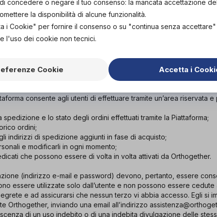
place”; (iii) da un utente che sia stato coinvolto in frodi di qualsiasi
tà di concedere o negare il tuo consenso: la mancata accettazione d
nti con carta di credito; (iv) da utenti che abbiano rilasciato dati ident
ettere la disponibilità di alcune funzionalità.
nesatti ovvero che non abbiano inviato tempestivamente al Rivendit
ta i Cookie" per fornire il consenso o su "continua senza accettare
hiesti o che gli abbiano inviato documenti non validi.
e l'uso dei cookie non tecnici.
NE ALLA PIATTAFORMA
referenze Cookie
Accetta i Cooki
ione è prestato da Orthogether ed è completamente gratuito per l’uten
ttaforma consente agli utenti di effettuare tramite un’area riservata e p
a spedizione e lo stato degli ordini effettuati tramite la Piattaforma;
orico ordini;
li indirizzi di spedizione aggiunti in fase di acquisto;
ersonali e modificarli in ogni momento;
edicati che possono essere di volta in volta attivati da Orthogether.
trazione (indirizzo e-mail e password) devono, pertanto, essere con
no essere utilizzate solo dall’utente e non possono essere cedute a 
rete e ad assicurarsi che nessun terzo vi abbia accesso. Egli si i
 Orthogether, inviando una email all’indirizzo assistenza@orthoget
cenza di un uso indebito o di una indebita divulgazione delle stess