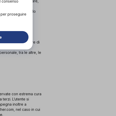
 tipo ed, in particolare,
el consenso
ificativi falsi,
ore i documenti dallo
" per proseguire
e
te, che può usufruire di
ersonale, tra le altre, le
servate con estrema cura
terzi. L’utente si
mpegna inoltre a
her.com, nel caso in cui
e.