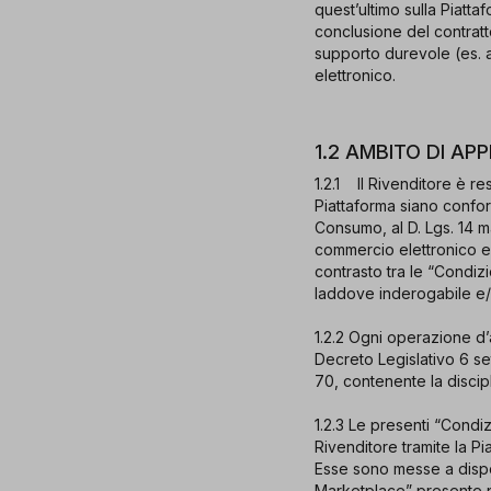
quest’ultimo sulla Piatt
conclusione del contratt
supporto durevole (es. 
elettronico.
1.2 AMBITO DI A
1.2.1 Il Rivenditore è re
Piattaforma siano confor
Consumo, al D. Lgs. 14 ma
commercio elettronico e 
contrasto tra le “Condiz
laddove inderogabile e/o
1.2.2 Ogni operazione d’ac
Decreto Legislativo 6 s
70, contenente la discip
1.2.3 Le presenti “Condiz
Rivenditore tramite la Pi
Esse sono messe a dispos
Marketplace” presente ne