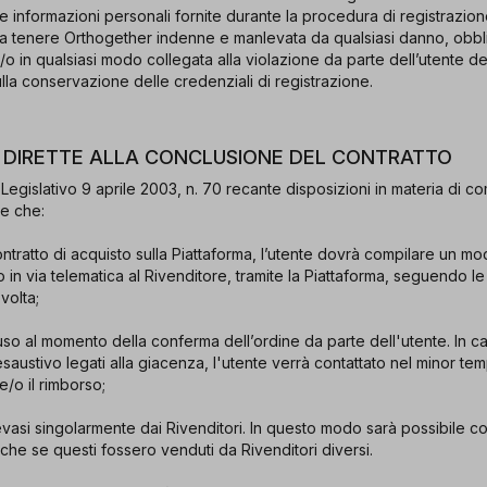
le informazioni personali fornite durante la procedura di registrazio
 a tenere Orthogether indenne e manlevata da qualsiasi danno, obbli
o in qualsiasi modo collegata alla violazione da parte dell’utente del
ulla conservazione delle credenziali di registrazione.
I DIRETTE ALLA CONCLUSIONE DEL CONTRATTO
Legislativo 9 aprile 2003, n. 70 recante disposizioni in materia di co
te che:
ontratto di acquisto sulla Piattaforma, l’utente dovrà compilare un m
o in via telematica al Rivenditore, tramite la Piattaforma, seguendo le
volta;
luso al momento della conferma dell’ordine da parte dell'utente. In ca
saustivo legati alla giacenza, l'utente verrà contattato nel minor te
/o il rimborso;
evasi singolarmente dai Rivenditori. In questo modo sarà possibile co
nche se questi fossero venduti da Rivenditori diversi.