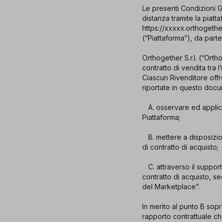
Le presenti Condizioni Ge
distanza tramite la piat
https://xxxxx.orthogeth
(“Piattaforma”), da parte
Orthogether S.r.l. (“Ort
contratto di vendita tra l
Ciascun Rivenditore offre
riportate in questo doc
A. osservare ed applicar
Piattaforma;
B. mettere a disposizion
di contratto di acquisto;
C. attraverso il support
contratto di acquisto, s
del Marketplace”.
In merito al punto B sopr
rapporto contrattuale che