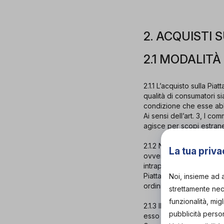
2. ACQUISTI
2.1 MODALITÀ
2.1.1 L’acquisto sulla Pi
qualità di consumatori si
condizione che esse abb
Ai sensi dell’art. 3, I c
agisce per scopi estranei
2.1.2 Nel caso di ordini,
La tua priva
ovvero alla frequenza degl
intraprendere tutte le a
Piattaforma, la cancella
Noi, insieme ad 
ordini irregolari.
strettamente nece
funzionalità, mig
2.1.3 Il Rivenditore si ri
pubblicità perso
esso abbia in corso un c