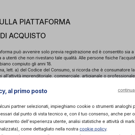
 SULLA PIATTAFORMA
 DI ACQUISTO
attaforma può avvenire solo previa registrazione ed è consentito sia a 
a a utenti che non rivestano tale qualità. Alle persone fisiche l’acqui
iano compiuto gli anni 18.
omma, lett. a) del Codice del Consumo, si ricorda che è consumatore l
 all’attività imprenditoriale, commerciale, artigianale o professiona
 da chiunque provenienti, che risultino anomali in relazione alla quanti
continua
cy, al primo posto
i acquisti effettuati, il Rivenditore, di concerto con Orthogether, si ri
zioni necessarie a far cessare le irregolarità, comprese la sospensio
zione della registrazione alla Piattaforma ovvero la non accettazione
alcuni partner selezionati, impieghiamo cookie o strumenti analoghi 
ssari dal punto di vista tecnico e, con il tuo consenso, anche per obi
lioramento dell'esperienza utente, analisi statistiche e attività di mark
serva, infine, il diritto di rifiutare o cancellare ordini che provengano: 
nalizzata), come dettagliato nella nostra
cookie policy
.
ontenzioso legale; (ii) da un utente che abbia in precedenza violato