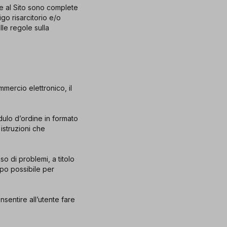
ne al Sito sono complete
go risarcitorio e/o
le regole sulla
mmercio elettronico, il
odulo d’ordine in formato
 istruzioni che
so di problemi, a titolo
mpo possibile per
nsentire all’utente fare