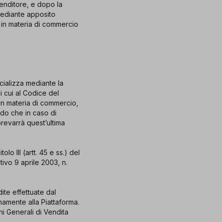
venditore, e dopo la
mediante apposito
 in materia di commercio
rcializza mediante la
i cui al Codice del
 in materia di commercio,
ndo che in caso di
prevarrà quest’ultima
lo III (artt. 45 e ss.) del
ivo 9 aprile 2003, n.
ite effettuate dal
rnamente alla Piattaforma.
i Generali di Vendita