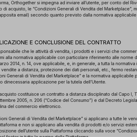
aforma, Orthogether si impegna ad inviare all’utente, per conto del Ri
o di acquisto, le “Condizioni Generali di Vendita del Marketplace”, 
apposita email) secondo quanto previsto dalla normativa applicabile
PPLICAZIONE E CONCLUSIONE DEL CONTRATTO
sponsabile che le attività di vendita, i prodotti e i servizi che comme
mi alla normativa applicabile con particolare riferimento alle norme d
rzo 2014, n. 14, ove applicabile, e, in generale, a tutta la normativa
vendite a distanza, protezione dei dati personali, etc., fermo resta
ioni Generali di Vendita del Marketplace” e la normativa applicabile 
 dinecessaria applicazione per la tutela dell’Utente.
quisto costituisce un contratto a distanza disciplinato dal Capo I, Tito
ettembre 2005, n. 206 (“Codice del Consumo”) e dal Decreto Legislat
lina del commercio elettronico.
ioni Generali di Vendita del Marketplace” si applicano a tutte le vend
attaforma e non si applicano alla vendita di prodotti e/o servizi este
izione dell’utente sulla Piattaforma cliccando sulla voce “Condizion
l footer in tutte le pagine della Piattaforma.