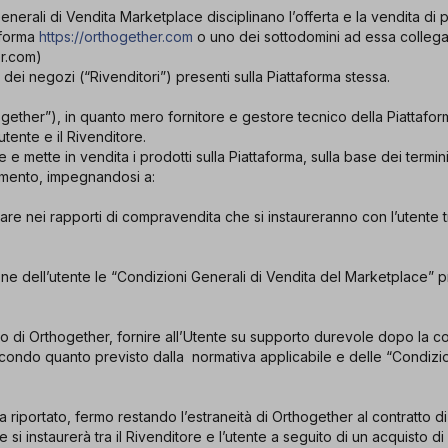
nerali di Vendita Marketplace disciplinano l’offerta e la vendita di p
taforma
https://orthogether.com
o uno dei sottodomini ad essa collegat
er.com)
 dei negozi (“Rivenditori”) presenti sulla Piattaforma stessa.
hogether”), in quanto mero fornitore e gestore tecnico della Piattafor
’utente e il Rivenditore.
 e mette in vendita i prodotti sulla Piattaforma, sulla base dei termin
umento, impegnandosi a:
e nei rapporti di compravendita che si instaureranno con l’utente tra
e dell’utente le “Condizioni Generali di Vendita del Marketplace” p
o di Orthogether, fornire all’Utente su supporto durevole dopo la co
econdo quanto previsto dalla normativa applicabile e delle “Condizio
a riportato, fermo restando l’estraneità di Orthogether al contratto di
 si instaurerà tra il Rivenditore e l’utente a seguito di un acquisto d