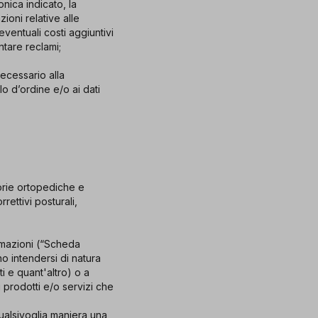
onica indicato, la
ioni relative alle
eventuali costi aggiuntivi
ntare reclami;
necessario alla
o d’ordine e/o ai dati
gorie ortopediche e
rettivi posturali,
ormazioni (“Scheda
o intendersi di natura
ti e quant'altro) o a
 i prodotti e/o servizi che
ualsivoglia maniera una