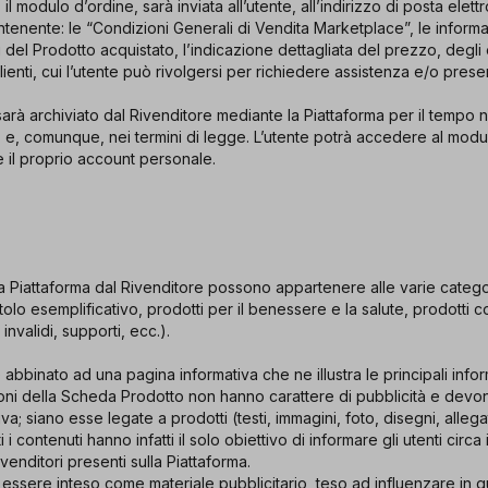
 il modulo d’ordine, sarà inviata all’utente, all’indirizzo di posta elettr
tenente: le “Condizioni Generali di Vendita Marketplace”, le informaz
i del Prodotto acquistato, l’indicazione dettagliata del prezzo, degli 
 clienti, cui l’utente può rivolgersi per richiedere assistenza e/o prese
sarà archiviato dal Rivenditore mediante la Piattaforma per il tempo 
e, comunque, nei termini di legge. L’utente potrà accedere al modul
te il proprio account personale.
 sulla Piattaforma dal Rivenditore possono appartenere alle varie cate
itolo esemplificativo, prodotti per il benessere e la salute, prodotti cor
invalidi, supporti, ecc.).
 abbinato ad una pagina informativa che ne illustra le principali inf
oni della Scheda Prodotto non hanno carattere di pubblicità e devon
a; siano esse legate a prodotti (testi, immagini, foto, disegni, allega
i i contenuti hanno infatti il solo obiettivo di informare gli utenti circa
enditori presenti sulla Piattaforma.
ssere inteso come materiale pubblicitario, teso ad influenzare in q