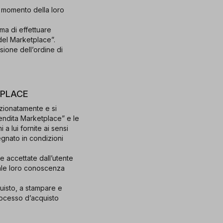
 momento della loro
ima di effettuare
 del Marketplace”.
ssione dell’ordine di
TPLACE
izionatamente e si
Vendita Marketplace” e le
a lui fornite ai sensi
gnato in condizioni
 accettate dall’utente
otale loro conoscenza
uisto, a stampare e
processo d’acquisto