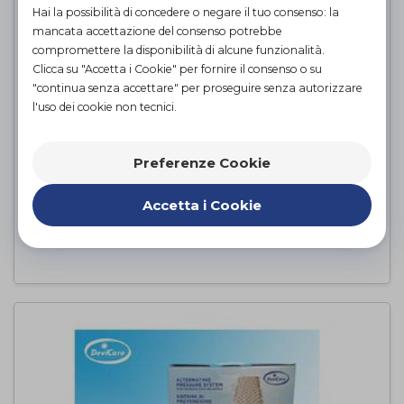
Hai la possibilità di concedere o negare il tuo consenso: la
mancata accettazione del consenso potrebbe
compromettere la disponibilità di alcune funzionalità.
Clicca su "Accetta i Cookie" per fornire il consenso o su
"continua senza accettare" per proseguire senza autorizzare
l'uso dei cookie non tecnici.
Preferenze Cookie
CUSHION AIR, 1 O 2 Valvole
Demarta-Virginio
di
Accetta i Cookie
PROVA E ACQUISTA IN NEGOZIO