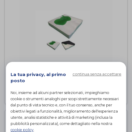
VISCO-GELFLUIDE Cuscino
Viscoelastico
La tua privacy, al primo
continua senza accettare
Demarta-Virginio
di
posto
Noi, insieme ad alcuni partner selezionati, impieghiamo
PROVA E ACQUISTA IN NEGOZIO
cookie o strumenti analoghi per scopi strettamente necessari
dal punto di vista tecnico e, con il tuo consenso, anche per
obiettivi legati a funzionalità, miglioramento dell'esperienza
utente, analisi statistiche e attività di marketing (inclusa la
pubblicità personalizzata), come dettagliato nella nostra
cookie policy
.