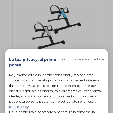
La tua privacy, al primo
continua senza accettare
Pedaliera pieghevole
posto
Intermed
di
Noi, insieme ad alcuni partner selezionati, impieghiamo
PROVA E ACQUISTA IN NEGOZIO
cookie o strumenti analoghi per scopi strettamente necessari
dal punto di vista tecnico e, con il tuo consenso, anche per
obiettivi legati a funzionalità, miglioramento dell'esperienza
utente, analisi statistiche e attività di marketing (inclusa la
pubblicità personalizzata), come dettagliato nella nostra
cookie policy
.
Hai la possibilità di concedere o negare il tuo consenso: la