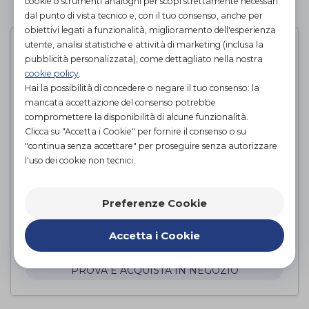
cookie o strumenti analoghi per scopi strettamente necessari
PAGINA 1 DI 1
dal punto di vista tecnico e, con il tuo consenso, anche per
obiettivi legati a funzionalità, miglioramento dell'esperienza
utente, analisi statistiche e attività di marketing (inclusa la
pubblicità personalizzata), come dettagliato nella nostra
cookie policy
.
Hai la possibilità di concedere o negare il tuo consenso: la
mancata accettazione del consenso potrebbe
compromettere la disponibilità di alcune funzionalità.
Clicca su "Accetta i Cookie" per fornire il consenso o su
"continua senza accettare" per proseguire senza autorizzare
l'uso dei cookie non tecnici.
Preferenze Cookie
Alzawater anatomico con fissaggi
laterali - 10 cm
Accetta i Cookie
Intermed
di
PROVA E ACQUISTA IN NEGOZIO