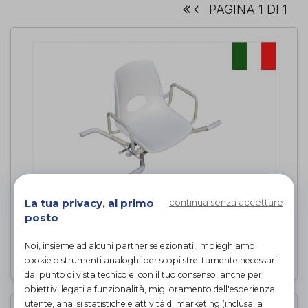
PAGINA 1 DI 1
La tua privacy, al primo
continua senza accettare
Sedia girevole per vasca Plus
posto
Intermed
di
Noi, insieme ad alcuni partner selezionati, impieghiamo
PROVA E ACQUISTA IN NEGOZIO
cookie o strumenti analoghi per scopi strettamente necessari
dal punto di vista tecnico e, con il tuo consenso, anche per
obiettivi legati a funzionalità, miglioramento dell'esperienza
utente, analisi statistiche e attività di marketing (inclusa la