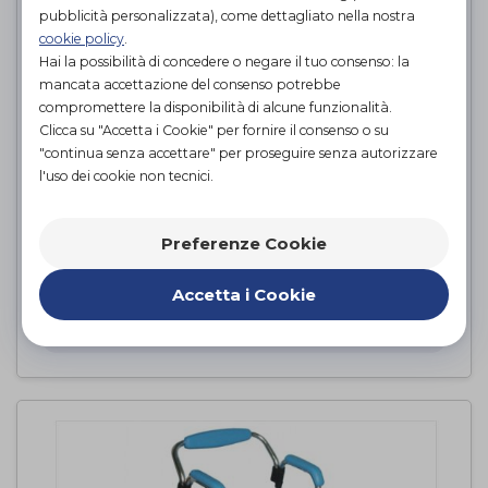
pubblicità personalizzata), come dettagliato nella nostra
cookie policy
.
Hai la possibilità di concedere o negare il tuo consenso: la
mancata accettazione del consenso potrebbe
compromettere la disponibilità di alcune funzionalità.
Clicca su "Accetta i Cookie" per fornire il consenso o su
"continua senza accettare" per proseguire senza autorizzare
l'uso dei cookie non tecnici.
Comoda 4 in 1 pieghevole in
Preferenze Cookie
alluminio
Intermed
di
Accetta i Cookie
PROVA E ACQUISTA IN NEGOZIO