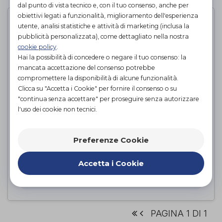
dal punto di vista tecnico e, con il tuo consenso, anche per
obiettivi legati a funzionalità, miglioramento dell'esperienza
utente, analisi statistiche e attività di marketing (inclusa la
pubblicità personalizzata), come dettagliato nella nostra
cookie policy
.
Hai la possibilità di concedere o negare il tuo consenso: la
mancata accettazione del consenso potrebbe
compromettere la disponibilità di alcune funzionalità.
Clicca su "Accetta i Cookie" per fornire il consenso o su
"continua senza accettare" per proseguire senza autorizzare
l'uso dei cookie non tecnici.
CARROZZINA PIEGHEVOLE
Preferenze Cookie
INGOMBRO RIDOTTO
Intermed
di
Accetta i Cookie
PROVA E ACQUISTA IN NEGOZIO
PAGINA 1 DI 1