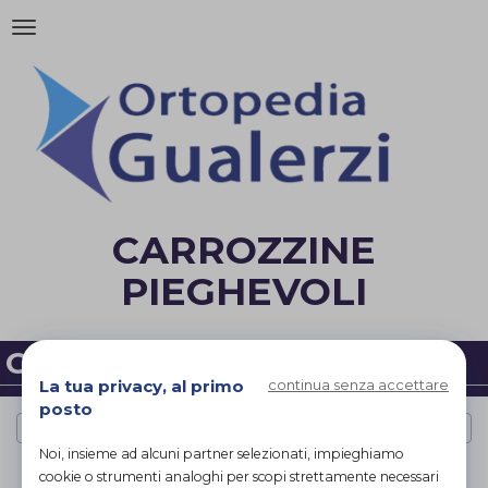
Attiva/disattiva
la
navigazione
CARROZZINE
PIEGHEVOLI
CARROZZINE PIEGHEVOLI
La tua privacy, al primo
continua senza accettare
posto
Cerca per marca
Noi, insieme ad alcuni partner selezionati, impieghiamo
PAGINA 1 DI 1
cookie o strumenti analoghi per scopi strettamente necessari