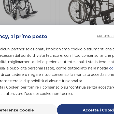
rozzina standard
CARROZZINA
continua 
acy, al primo posto
autospinta
PIEGHEVOLE
ctica Easy P
INGOMBRO
 alcuni partner selezionati, impieghiamo cookie o strumenti anal
RIDOTTO
termed
essari dal punto di vista tecnico e, con il tuo consenso, anche p
Intermed
di
alità, miglioramento dell'esperienza utente, analisi statistiche e att
PROVA E ACQUISTA IN
sa la pubblicità personalizzata), come dettagliato nella nostra
co
NEGOZIO
PROVA E ACQUISTA I
ità di concedere o negare il tuo consenso: la mancata accettazion
NEGOZIO
mettere la disponibilità di alcune funzionalità.
ta i Cookie" per fornire il consenso o su "continua senza accettar
 autorizzare l'uso dei cookie non tecnici.
eferenze Cookie
Accetta i Cook