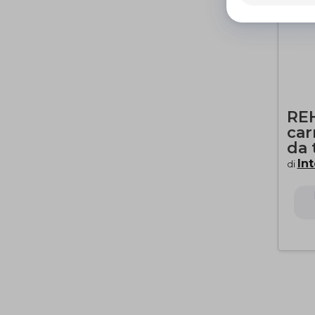
RE
car
da 
In
di