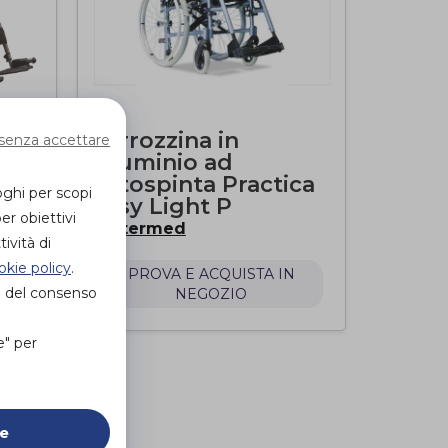
Carrozzina in
senza accettare
alluminio ad
autospinta Practica
oghi per scopi
Easy Light P
er obiettivi
Intermed
di
ività di
okie policy
.
N
PROVA E ACQUISTA IN
e del consenso
NEGOZIO
e" per
ie