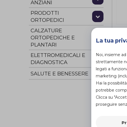
ANZIANI
PRODOTTI
ORTOPEDICI
CALZATURE
ORTOPEDICHE E
Car
La tua priv
PLANTARI
ad 
Pra
Noi, insieme ad
ELETTROMEDICALI E
In
di
strettamente nec
DIAGNOSTICA
legati a funzion
SALUTE E BENESSERE
marketing (inclu
Hai la possibil
potrebbe compro
Clicca su "Accet
proseguire senza
Pr