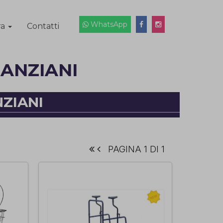
WhatsApp
ra
Contatti
 ANZIANI
NZIANI
4 RISULTATI
PAGINA 1 DI 1