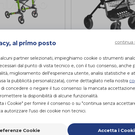
lator Endurance
er leggero
Rollator Roma 
continua 
acy, al primo posto
ghevole in
Intermed
di
uminio con
 alcuni partner selezionati, impieghiamo cookie o strumenti anal
uta
PROVA E ACQUISTA I
essari dal punto di vista tecnico e, con il tuo consenso, anche p
marta-Virginio
NEGOZIO
alità, miglioramento dell'esperienza utente, analisi statistiche e att
PROVA E NOLEGGIA
sa la pubblicità personalizzata), come dettagliato nella nostra
co
PROVA E ACQUISTA IN
ità di concedere o negare il tuo consenso: la mancata accettazion
NEGOZIO
mettere la disponibilità di alcune funzionalità.
ta i Cookie" per fornire il consenso o su "continua senza accettar
 autorizzare l'uso dei cookie non tecnici.
eferenze Cookie
Accetta i Cook