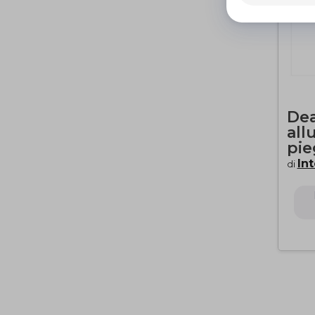
Dea
all
pie
In
di