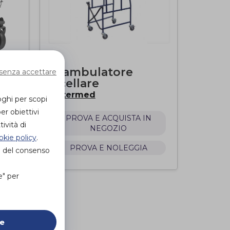
NEW
Deambulatore
senza accettare
ascellare
Intermed
di
oghi per scopi
N
er obiettivi
PROVA E ACQUISTA IN
ività di
NEGOZIO
okie policy
.
PROVA E NOLEGGIA
e del consenso
e" per
ie