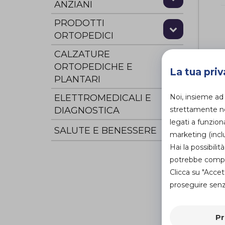
ANZIANI
PRODOTTI
ORTOPEDICI
CALZATURE
Rol
ORTOPEDICHE E
sup
La tua priv
PLANTARI
pie
all
Noi, insieme ad
ELETTROMEDICALI E
sed
strettamente nec
DIAGNOSTICA
De
di
legati a funzion
SALUTE E BENESSERE
marketing (inclu
Hai la possibil
potrebbe compro
Clicca su "Accet
proseguire senza
Pr