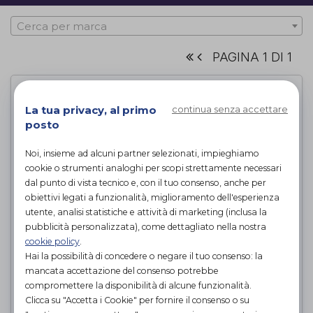
Cerca per marca
PAGINA 1 DI 1
La tua privacy, al primo
continua senza accettare
posto
Noi, insieme ad alcuni partner selezionati, impieghiamo
cookie o strumenti analoghi per scopi strettamente necessari
dal punto di vista tecnico e, con il tuo consenso, anche per
obiettivi legati a funzionalità, miglioramento dell'esperienza
utente, analisi statistiche e attività di marketing (inclusa la
pubblicità personalizzata), come dettagliato nella nostra
cookie policy
.
C-Max Montascale a ruote con
Hai la possibilità di concedere o negare il tuo consenso: la
seggiolina
mancata accettazione del consenso potrebbe
compromettere la disponibilità di alcune funzionalità.
Medimec
di
Clicca su "Accetta i Cookie" per fornire il consenso o su