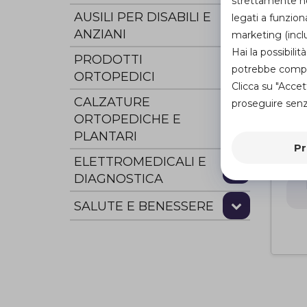
strettamente nec
AUSILI PER DISABILI E
legati a funzion
ANZIANI
marketing (inclu
Hai la possibil
PRODOTTI
potrebbe compro
ORTOPEDICI
Clicca su "Accet
CALZATURE
proseguire senza
ORTOPEDICHE E
Mat
PLANTARI
SU
Pr
De
di
ELETTROMEDICALI E
DIAGNOSTICA
SALUTE E BENESSERE