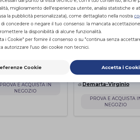
essari dal punto di vista tecnico e, con il tuo consenso, anche p
alità, miglioramento dell'esperienza utente, analisi statistiche e att
sa la pubblicità personalizzata), come dettagliato nella nostra
co
ità di concedere o negare il tuo consenso: la mancata accettazion
mettere la disponibilità di alcune funzionalità.
ta i Cookie" per fornire il consenso o su "continua senza accettar
 autorizzare l'uso dei cookie non tecnici.
erasso
Materasso
PERCARE T04
Antidecubito Vis
eferenze Cookie
Accetta i Cook
Composito
marta-Virginio
POLIMED
Demarta-Virginio
PROVA E ACQUISTA IN
di
NEGOZIO
PROVA E ACQUISTA I
NEGOZIO