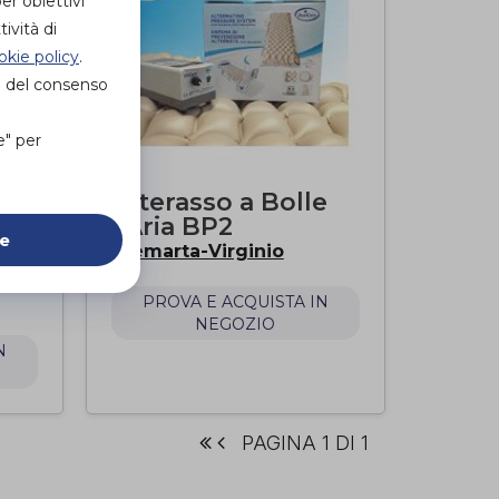
er obiettivi
ività di
okie policy
.
e del consenso
e" per
Materasso a Bolle
co
D'Aria BP2
ie
Demarta-Virginio
di
PROVA E ACQUISTA IN
NEGOZIO
N
PAGINA 1 DI 1