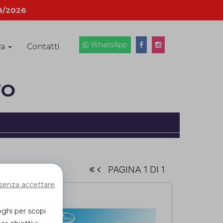
8/2026
WhatsApp
ra
Contatti
TO
3 RISULTATI
PAGINA 1 DI 1
senza accettare
oghi per scopi