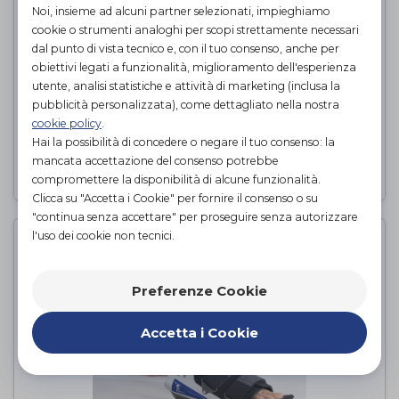
Noi, insieme ad alcuni partner selezionati, impieghiamo
cookie o strumenti analoghi per scopi strettamente necessari
dal punto di vista tecnico e, con il tuo consenso, anche per
obiettivi legati a funzionalità, miglioramento dell'esperienza
utente, analisi statistiche e attività di marketing (inclusa la
CVO 750 ECO DELUX
pubblicità personalizzata), come dettagliato nella nostra
cookie policy
.
FGP
di
Hai la possibilità di concedere o negare il tuo consenso: la
mancata accettazione del consenso potrebbe
PROVA E ACQUISTA IN NEGOZIO
compromettere la disponibilità di alcune funzionalità.
Clicca su "Accetta i Cookie" per fornire il consenso o su
"continua senza accettare" per proseguire senza autorizzare
l'uso dei cookie non tecnici.
Preferenze Cookie
Accetta i Cookie