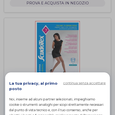
PROVA E ACQUISTA IN NEGOZIO
La tua privacy, al primo
continua senza accettare
COLLANT 70 DENARI EXTRA -
posto
DAINO
Scudotex
di
Noi, insieme ad alcuni partner selezionati, impieghiamo
cookie o strumenti analoghi per scopi strettamente necessari
PROVA E ACQUISTA IN NEGOZIO
dal punto di vista tecnico e, con il tuo consenso, anche per