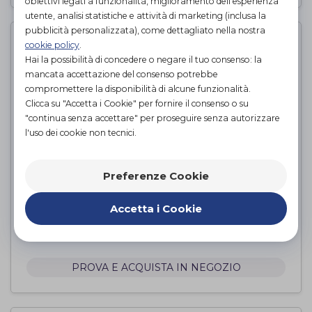
obiettivi legati a funzionalità, miglioramento dell'esperienza
utente, analisi statistiche e attività di marketing (inclusa la
pubblicità personalizzata), come dettagliato nella nostra
cookie policy
.
Hai la possibilità di concedere o negare il tuo consenso: la
mancata accettazione del consenso potrebbe
compromettere la disponibilità di alcune funzionalità.
Clicca su "Accetta i Cookie" per fornire il consenso o su
"continua senza accettare" per proseguire senza autorizzare
l'uso dei cookie non tecnici.
Preferenze Cookie
COLLANT 70 DENARI EXTRA -
Accetta i Cookie
NERO
Scudotex
di
PROVA E ACQUISTA IN NEGOZIO