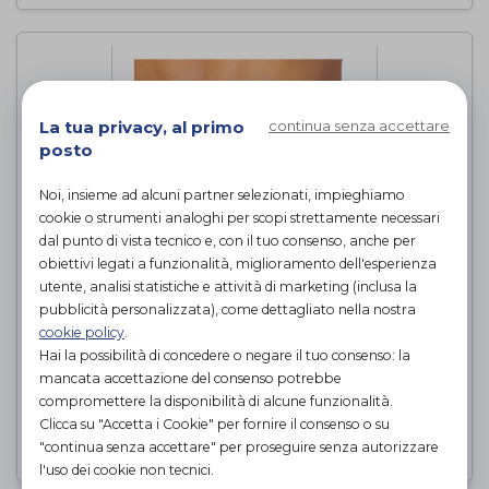
La tua privacy, al primo
continua senza accettare
posto
Noi, insieme ad alcuni partner selezionati, impieghiamo
cookie o strumenti analoghi per scopi strettamente necessari
dal punto di vista tecnico e, con il tuo consenso, anche per
obiettivi legati a funzionalità, miglioramento dell'esperienza
utente, analisi statistiche e attività di marketing (inclusa la
pubblicità personalizzata), come dettagliato nella nostra
FASCIA ELASTICA POST
cookie policy
.
OPERATORIA - CINTURA
Hai la possibilità di concedere o negare il tuo consenso: la
LEGGERA 24 CM
mancata accettazione del consenso potrebbe
Dr. GIBAUD
di
compromettere la disponibilità di alcune funzionalità.
Clicca su "Accetta i Cookie" per fornire il consenso o su
PROVA E ACQUISTA IN NEGOZIO
"continua senza accettare" per proseguire senza autorizzare
l'uso dei cookie non tecnici.