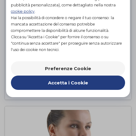
pubblicità personalizzata), come dettagliato nella nostra
cookie policy
.
Hai la possibilità di concedere o negare il tuo consenso: la
mancata accettazione del consenso potrebbe
compromettere la disponibilità di alcune funzionalità.
Clicca su "Accetta i Cookie" per fornire il consenso o su
"continua senza accettare" per proseguire senza autorizzare
l'uso dei cookie non tecnici.
COLLARE CERVICALE
SEMIRIGIDO MEDIO
Preferenze Cookie
Dr. GIBAUD
di
Accetta i Cookie
PROVA E ACQUISTA IN NEGOZIO