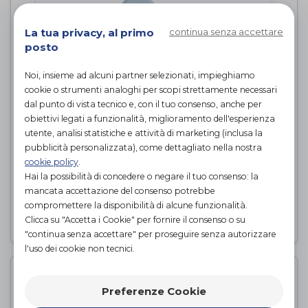
La tua privacy, al primo
continua senza accettare
posto
Noi, insieme ad alcuni partner selezionati, impieghiamo
cookie o strumenti analoghi per scopi strettamente necessari
dal punto di vista tecnico e, con il tuo consenso, anche per
obiettivi legati a funzionalità, miglioramento dell'esperienza
utente, analisi statistiche e attività di marketing (inclusa la
pubblicità personalizzata), come dettagliato nella nostra
Comoda 4 in 1 pieghevole in
cookie policy
.
alluminio
Hai la possibilità di concedere o negare il tuo consenso: la
Intermed
di
mancata accettazione del consenso potrebbe
compromettere la disponibilità di alcune funzionalità.
PROVA E ACQUISTA IN NEGOZIO
Clicca su "Accetta i Cookie" per fornire il consenso o su
"continua senza accettare" per proseguire senza autorizzare
l'uso dei cookie non tecnici.
Preferenze Cookie