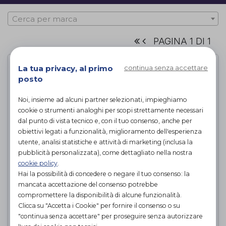
Cerca per marca
PAGINA 1 DI 1
La tua privacy, al primo
continua senza accettare
posto
Noi, insieme ad alcuni partner selezionati, impieghiamo
cookie o strumenti analoghi per scopi strettamente necessari
dal punto di vista tecnico e, con il tuo consenso, anche per
obiettivi legati a funzionalità, miglioramento dell'esperienza
utente, analisi statistiche e attività di marketing (inclusa la
pubblicità personalizzata), come dettagliato nella nostra
cookie policy
.
Hai la possibilità di concedere o negare il tuo consenso: la
Pedaliera pieghevole
mancata accettazione del consenso potrebbe
compromettere la disponibilità di alcune funzionalità.
Intermed
di
Clicca su "Accetta i Cookie" per fornire il consenso o su
"continua senza accettare" per proseguire senza autorizzare
PROVA E ACQUISTA IN NEGOZIO