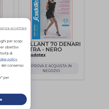
senza accettare
oghi per scopi
ARI
COLLANT 70 DENARI
er obiettivi
EXTRA - NERO
ività di
Scudotex
di
okie policy
.
e del consenso
N
PROVA E ACQUISTA IN
NEGOZIO
e" per
ie