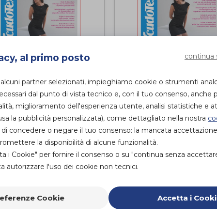
continua 
acy, al primo posto
 alcuni partner selezionati, impieghiamo cookie o strumenti anal
LLANT 70 DENARI
COLLANT 70 DEN
essari dal punto di vista tecnico e, con il tuo consenso, anche p
RA - SKIN
EXTRA - DAINO
alità, miglioramento dell'esperienza utente, analisi statistiche e att
udotex
Scudotex
di
sa la pubblicità personalizzata), come dettagliato nella nostra
co
ità di concedere o negare il tuo consenso: la mancata accettazion
PROVA E ACQUISTA IN
PROVA E ACQUISTA I
NEGOZIO
NEGOZIO
mettere la disponibilità di alcune funzionalità.
ta i Cookie" per fornire il consenso o su "continua senza accettar
 autorizzare l'uso dei cookie non tecnici.
eferenze Cookie
Accetta i Cook