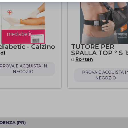
iabetic - Calzino
TUTORE PER
SPALLA TOP ° S 1
di
Ro+ten
di
PROVA E ACQUISTA IN
NEGOZIO
PROVA E ACQUISTA I
NEGOZIO
IDENZA (PR)