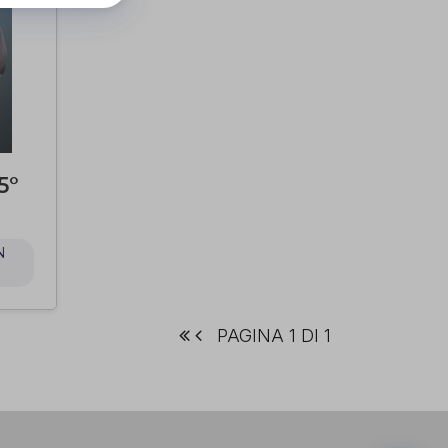
5°
N
PAGINA 1 DI 1