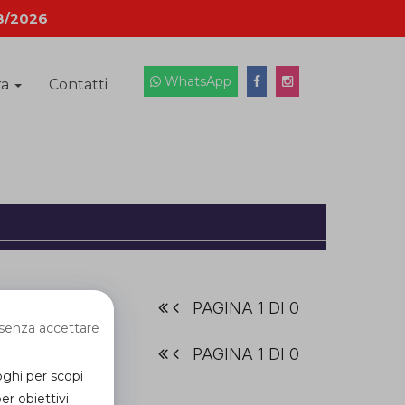
8/2026
WhatsApp
ra
Contatti
0 RISULTATI
PAGINA 1 DI 0
senza accettare
PAGINA 1 DI 0
oghi per scopi
er obiettivi