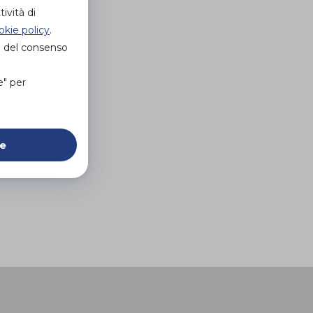
ività di
okie policy
.
e del consenso
e" per
ie