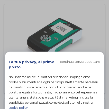
La tua privacy, al primo
continua senza accettare
posto
LAMAGNETO PRO
I-Tech Medical Division
di
Noi, insieme ad alcuni partner selezionati, impieghiamo
cookie o strumenti analoghi per scopi strettamente necessari
PROVA E NOLEGGIA
dal punto di vista tecnico e, con il tuo consenso, anche per
obiettivi legati a funzionalità, miglioramento dell'esperienza
utente, analisi statistiche e attività di marketing (inclusa la
pubblicità personalizzata), come dettagliato nella nostra
cookie policy
.